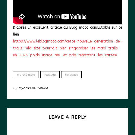
D’après un excellent article du Blog moto consultable sur ce
lien
https://www.leblogmoto.com/cette-nouvelle-generation-de-
trails-mid-size-pourrait-bien-ringardiser-les-maxi-trails-
en-2026-poids-usage-reel-et-prix-rebattent-les-cartes/
marché moto
roadtrip
tendance
By
Myadventurebike
LEAVE A REPLY